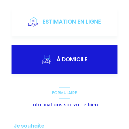
ESTIMATION EN LIGNE
À DOMICILE
J'obtiens une estimation en 4 étapes
FORMULAIRE
Informations sur votre bien
1
2
3
4
Je souhaite