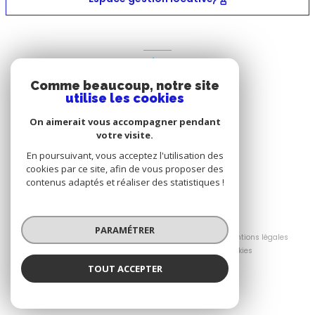
ADHÉRENTS
Comme beaucoup, notre site
Nous adhérons
utilise les cookies
On aimerait vous accompagner pendant
votre visite.
En poursuivant, vous acceptez l'utilisation des
cookies par ce site, afin de vous proposer des
contenus adaptés et réaliser des statistiques !
© 2026 | Tous droits réservés
PARAMÉTRER
Nos honoraires
Nos partenaires
Mentions légales
Admin
Politique RGPD
Cookies
TOUT ACCEPTER
Réalisé par :