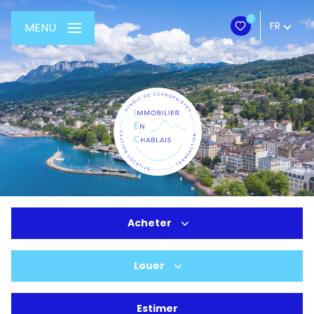
0
FR
MENU
Acheter
Louer
De l'ancien
Du neuf
Estimer
à l'année