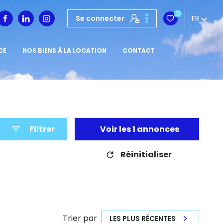
0
Se connecter
FR
CE
NOS BIENS À LA LOCATION
CONTACT
Filtrer
Voir les
1
annonces
Réinitialiser
Trier par
LES PLUS RÉCENTES