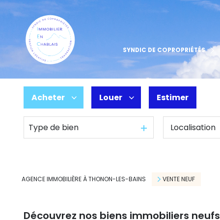
Espace Copropriétaire
SYNDIC DE COPROPRIÉTÉS
Contact
Acheter
Louer
Estimer
Type de bien
De l'ancien
à l'année
Du neuf
De l'immo pro
AGENCE IMMOBILIÈRE À THONON-LES-BAINS
VENTE NEUF
Découvrez nos biens immobiliers neufs