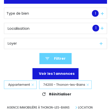
De l'immo pro
Type de bien
1
1
Localisation
Loyer
Filtrer
Voir les
1
annonces
Appartement
74200 - Thonon-les-Bains
Réinitialiser
AGENCE IMMOBILIÈRE À THONON-LES-BAINS
LOCATION