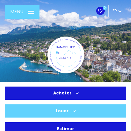
0
FR
MENU
Acheter
Louer
De l'ancien
Du neuf
Estimer
à l'année