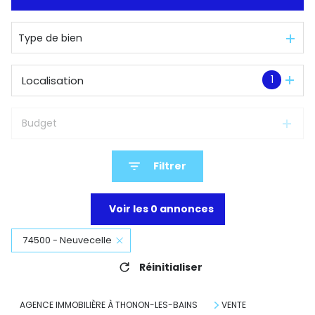
De l'immo pro
Type de bien
1
Localisation
Budget
Filtrer
Voir les
0
annonces
74500 - Neuvecelle
Réinitialiser
AGENCE IMMOBILIÈRE À THONON-LES-BAINS
VENTE