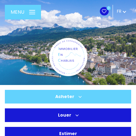
0
FR
MENU
Acheter
Louer
De l'ancien
Du neuf
Estimer
à l'année