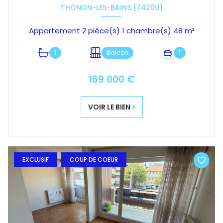
THONON-LES-BAINS (74200)
Appartement 2 pièce(s) 1 chambre(s) 48 m²
1
Balcon
1
169 000 €
VOIR LE BIEN
EXCLUSIF
COUP DE COEUR