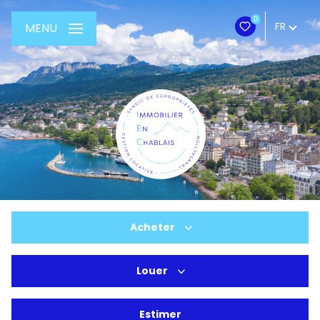
0
FR
MENU
Acheter
Louer
De l'ancien
Du neuf
Estimer
à l'année