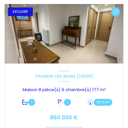
EXCLUSIF
THONON-LES-BAINS (74200)
Maison 8 pièce(s) 6 chambre(s) 177 m²
1
1
1073 m²
860 000 €